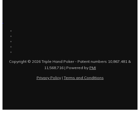
Copyright © 2026 Triple Hand Poker - Patent numbers 10,867,481 &
11,568,716 | Powered by
PMI
Privacy Policy
|
Terms and Conditions