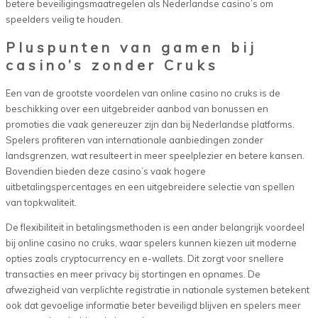
betere beveiligingsmaatregelen als Nederlandse casino’s om
speelders veilig te houden.
Pluspunten van gamen bij
casino’s zonder Cruks
Een van de grootste voordelen van online casino no cruks is de
beschikking over een uitgebreider aanbod van bonussen en
promoties die vaak genereuzer zijn dan bij Nederlandse platforms.
Spelers profiteren van internationale aanbiedingen zonder
landsgrenzen, wat resulteert in meer speelplezier en betere kansen.
Bovendien bieden deze casino’s vaak hogere
uitbetalingspercentages en een uitgebreidere selectie van spellen
van topkwaliteit.
De flexibiliteit in betalingsmethoden is een ander belangrijk voordeel
bij online casino no cruks, waar spelers kunnen kiezen uit moderne
opties zoals cryptocurrency en e-wallets. Dit zorgt voor snellere
transacties en meer privacy bij stortingen en opnames. De
afwezigheid van verplichte registratie in nationale systemen betekent
ook dat gevoelige informatie beter beveiligd blijven en spelers meer