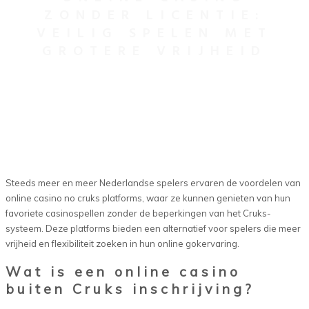
ZONDER LICENTIE:
VEILIG SPELEN MET
GROTERE VRIJHEID
Steeds meer en meer Nederlandse spelers ervaren de voordelen van
online casino no cruks platforms, waar ze kunnen genieten van hun
favoriete casinospellen zonder de beperkingen van het Cruks-
systeem. Deze platforms bieden een alternatief voor spelers die meer
vrijheid en flexibiliteit zoeken in hun online gokervaring.
Wat is een online casino
buiten Cruks inschrijving?