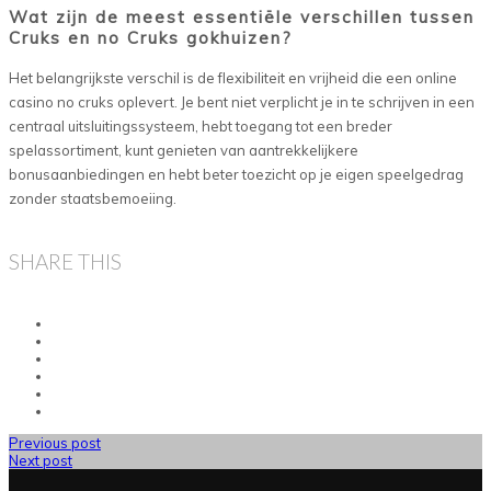
Wat zijn de meest essentiële verschillen tussen
Cruks en no Cruks gokhuizen?
Het belangrijkste verschil is de flexibiliteit en vrijheid die een online
casino no cruks oplevert. Je bent niet verplicht je in te schrijven in een
centraal uitsluitingssysteem, hebt toegang tot een breder
spelassortiment, kunt genieten van aantrekkelijkere
bonusaanbiedingen en hebt beter toezicht op je eigen speelgedrag
zonder staatsbemoeiing.
SHARE THIS
Previous post
Next post