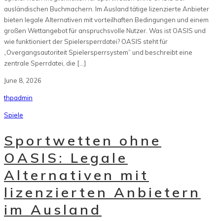
ausländischen Buchmachern. Im Ausland tätige lizenzierte Anbieter
bieten legale Alternativen mit vorteilhaften Bedingungen und einem
großen Wettangebot für anspruchsvolle Nutzer. Was ist OASIS und
wie funktioniert der Spielersperrdatei? OASIS steht für
„Overgangsautoriteit Spielersperrsystem” und beschreibt eine
zentrale Sperrdatei, die […]
June 8, 2026
thpadmin
Spiele
Sportwetten ohne
OASIS: Legale
Alternativen mit
lizenzierten Anbietern
im Ausland