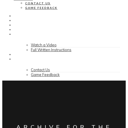
CONTACT US
GAME FEEDBACK
HOME
TRIPLE HAND POKER
THE GAME
THE APP
HOW TO PLAY
Watch a Video
Full Written Instructions
FAQ
CONTACT
Contact Us
Game Feedback
ARCHIVE FOR THE