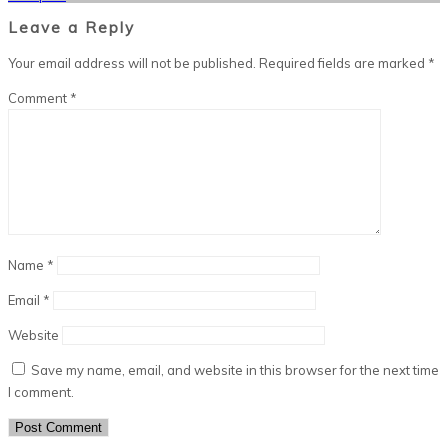
Leave a Reply
Your email address will not be published.
Required fields are marked
*
Comment
*
Name
*
Email
*
Website
Save my name, email, and website in this browser for the next time
I comment.