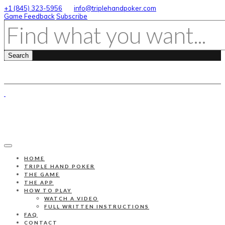
+1 (845) 323-5956
info@triplehandpoker.com
Game Feedback
Subscribe
HOME
TRIPLE HAND POKER
THE GAME
THE APP
HOW TO PLAY
WATCH A VIDEO
FULL WRITTEN INSTRUCTIONS
FAQ
CONTACT