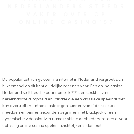
NEDERLANDERS STEEDS
VAKER OVER OP
ONLINE CASINO’S?
De populariteit van gokken via internet in Nederland vergroot zich
bliksemsnel en dit kent duidelijke redenen voor. Een online casino
Nederland stelt beschikbaar namelijk ???? een cocktail van
bereikbaarheid, rapheid en variatie die een klassieke speelhal niet
kan overtreffen. Enthousiastelingen kunnen vanaf de luie stoel
meedoen en binnen seconden beginnen met blackjack of een
dynamische videoslot. Met name mobiele aanbieders zorgen ervoor
dat veilig online casino spelen inzichtelijker is dan ooit.