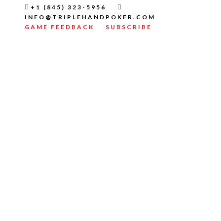
+1 (845) 323-5956
INFO@TRIPLEHANDPOKER.COM
GAME FEEDBACK
SUBSCRIBE
ARCHIVE FOR THE
‘IGAMING’ CATEGORY
WATCH A VIDEO
FULL WRITTEN INSTRUCTIONS